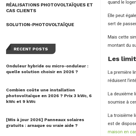
quand le loge
RÉALISATIONS PHOTOVOLTAÏQUES ET
CAS CLIENTS
Elle peut égal
sert de passer
SOLUTION-PHOTOVOLTAÏQUE
Mais cette sim
montant du su
RECENT POSTS
Les limi
Onduleur hybride ou micro-onduleur :
quelle solution choisir en 2026 ?
La première li
réduisent l'i
Combien coûte une installation
La deuxième li
photovoltaïque en 2026 ? Prix 3 kWc, 6
kWc et 9 kWc
soumise à cer
La troisième l
[Mis à jour 2026] Panneaux solaires
est de dispose
gratuits : arnaque ou vraie aide ?
maison en cas