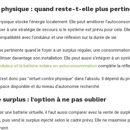
 physique : quand reste-t-elle plus perti
hysique stocke l'énergie localement. Elle peut améliorer l'autoconsom
ciper à une stratégie de secours si le système est prévu pour cela.
mpatibilité avec l'onduleur et une réflexion sur la durée de vie.
lus pertinente quand le foyer a un surplus régulier, une consommation
triser davantage son installation. Elle peut aussi s'intégrer à un s
nduleur et la batterie solaire en autoconsommation
complète la réfle
'est donc pas "virtuel contre physique" dans l'absolu. Il dépend du 
space disponible et du niveau d'autonomie recherché.
 surplus : l'option à ne pas oublier
ir une batterie virtuelle, il faut aussi comparer avec la vente de su
t, puis vend le surplus injecté selon le cadre prévu. Elle ne maximise p
ment.