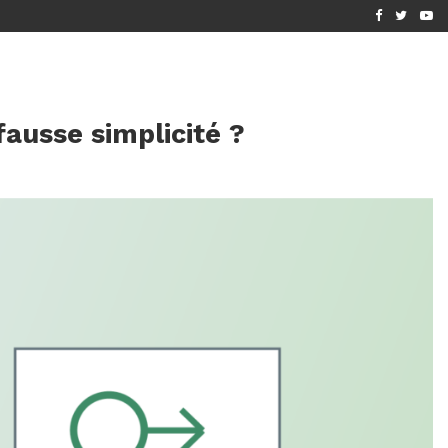
6 ?...
[MIS À JOUR 2026] PANNEAUX SOLAIRES GRATUITS :...
 fausse simplicité ?