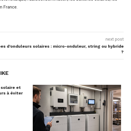
en France.
next post
es d’onduleurs solaires : micro-onduleur, string ou hybride
?
IKE
 solaire et
urs à éviter