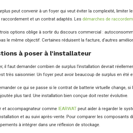
rplus peut convenir à un foyer qui veut éviter la complexité, limiter l
raccordement et un contrat adaptés. Les
démarches de raccordeme
rois options oblige à sortir du discours commercial : autoconsommati
pas le même objectif. Certaines réduisent la facture, d'autres amélior
tions à poser à l'installateur
r, il faut demander combien de surplus l'installation devrait réellem
 est très saisonnier. Un foyer peut avoir beaucoup de surplus en été
demander ce qui se passe si le contrat de batterie virtuelle change, si
joutée plus tard. Une installation bien conçue doit rester évolutive.
ur et accompagnateur comme
IEARWAT
peut aider à regarder le sys
installation et au suivi après-vente. Pour comparer les composants d
ipements à intégrer dans une réflexion de stockage.