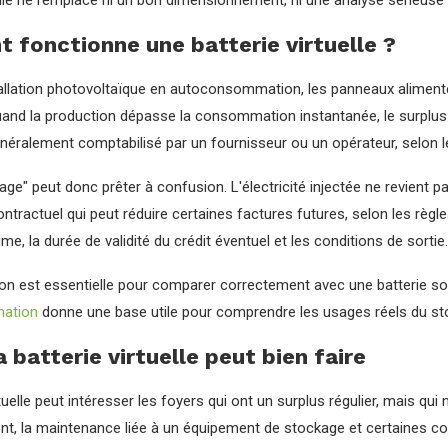
elle ne remplace ni un bon dimensionnement, ni une analyse sérieuse 
fonctionne une batterie virtuelle ?
allation photovoltaïque en autoconsommation, les panneaux aliment
and la production dépasse la consommation instantanée, le surplus peu
néralement comptabilisé par un fournisseur ou un opérateur, selon l
ge" peut donc prêter à confusion. L'électricité injectée ne revient 
ractuel qui peut réduire certaines factures futures, selon les règles d
ume, la durée de validité du crédit éventuel et les conditions de sortie.
ion est essentielle pour comparer correctement avec une batterie so
ation
donne une base utile pour comprendre les usages réels du st
a batterie virtuelle peut bien faire
tuelle peut intéresser les foyers qui ont un surplus régulier, mais qui n
, la maintenance liée à un équipement de stockage et certaines contr