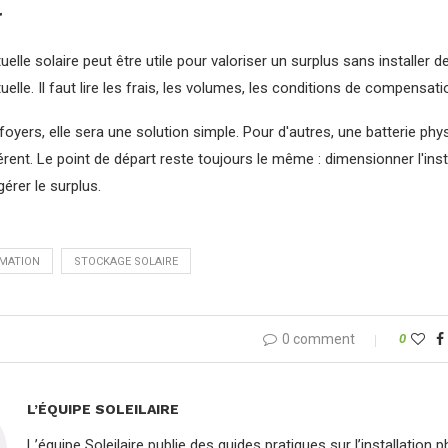
r
rtuelle solaire peut être utile pour valoriser un surplus sans installe
uelle. Il faut lire les frais, les volumes, les conditions de compensati
foyers, elle sera une solution simple. Pour d'autres, une batterie phy
rent. Le point de départ reste toujours le même : dimensionner l'inst
gérer le surplus.
MATION
STOCKAGE SOLAIRE
0 comment
0
L’ÉQUIPE SOLEILAIRE
L’équipe Soleilaire publie des guides pratiques sur l’installation