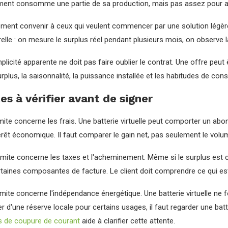
ment consomme une partie de sa production, mais pas assez pour ab
ement convenir à ceux qui veulent commencer par une solution légère
elle : on mesure le surplus réel pendant plusieurs mois, on observe l
plicité apparente ne doit pas faire oublier le contrat. Une offre peut
rplus, la saisonnalité, la puissance installée et les habitudes de c
tes à vérifier avant de signer
mite concerne les frais. Une batterie virtuelle peut comporter un abo
ntérêt économique. Il faut comparer le gain net, pas seulement le 
mite concerne les taxes et l'acheminement. Même si le surplus est c
taines composantes de facture. Le client doit comprendre ce qui est
imite concerne l'indépendance énergétique. Une batterie virtuelle ne fo
r d'une réserve locale pour certains usages, il faut regarder une batt
 de coupure de courant
aide à clarifier cette attente.