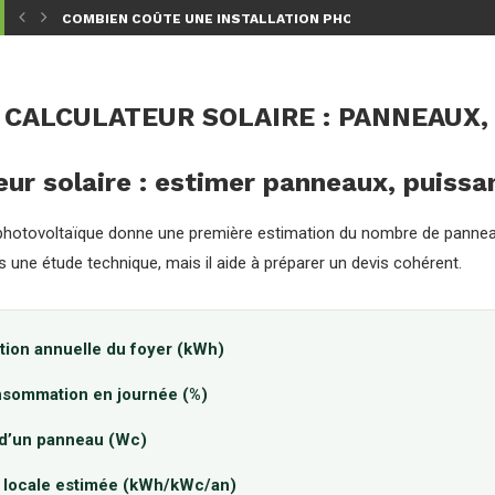
TION CHOISIR...
COMBIEN COÛTE UNE INSTALLATION PHOTOVOLTAÏQUE EN 202
CALCULATEUR SOLAIRE : PANNEAUX,
eur solaire : estimer panneaux, puiss
photovoltaïque donne une première estimation du nombre de panneaux
 une étude technique, mais il aide à préparer un devis cohérent.
on annuelle du foyer (kWh)
nsommation en journée (%)
d’un panneau (Wc)
 locale estimée (kWh/kWc/an)