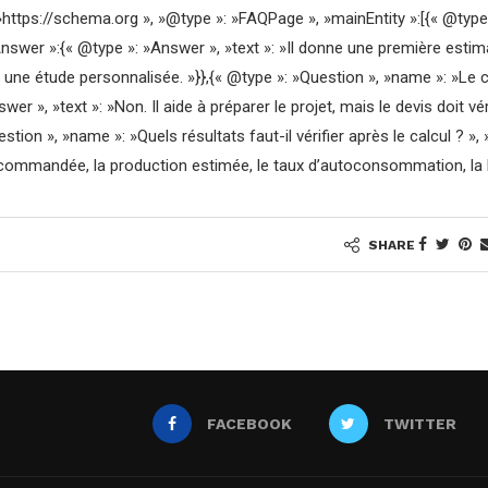
»https://schema.org », »@type »: »FAQPage », »mainEntity »:[{« @type 
nswer »:{« @type »: »Answer », »text »: »Il donne une première est
 une étude personnalisée. »}},{« @type »: »Question », »name »: »Le c
wer », »text »: »Non. Il aide à préparer le projet, mais le devis doit vér
stion », »name »: »Quels résultats faut-il vérifier après le calcul ? »,
commandée, la production estimée, le taux d’autoconsommation, la batt
SHARE
FACEBOOK
TWITTER