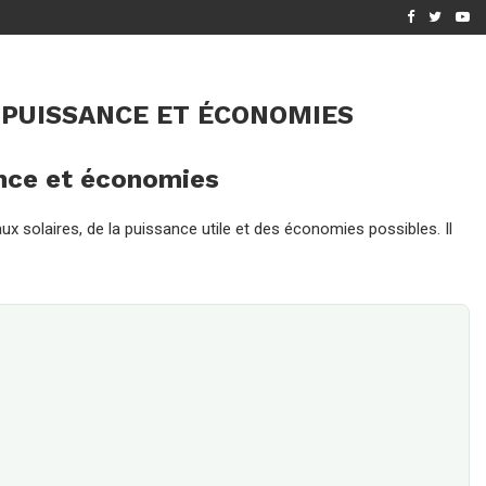
6 ?...
[MIS À JOUR 2026] PANNEAUX SOLAIRES GRATUITS :...
 PUISSANCE ET ÉCONOMIES
ance et économies
 solaires, de la puissance utile et des économies possibles. Il