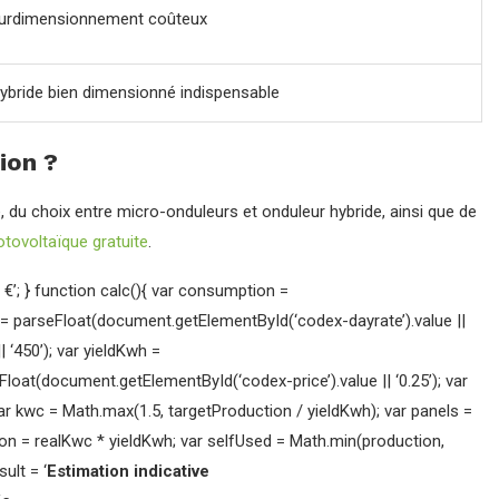
 surdimensionnement coûteux
ybride bien dimensionné indispensable
ion ?
e, du choix entre micro-onduleurs et onduleur hybride, ainsi que de
tovoltaïque gratuite
.
 €’; } function calc(){ var consumption =
 = parseFloat(document.getElementById(‘codex-dayrate’).value ||
 ‘450’); var yieldKwh =
Float(document.getElementById(‘codex-price’).value || ‘0.25’); var
r kwc = Math.max(1.5, targetProduction / yieldKwh); var panels =
ion = realKwc * yieldKwh; var selfUsed = Math.min(production,
ult = ‘
Estimation indicative