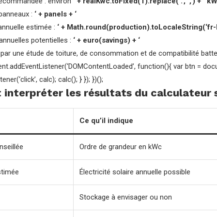
 recommandée : environ
‘ + realKwc.toFixed(1).replace(‘.’, ‘,’) + ‘ k
 panneaux :
‘ + panels + ‘
 annuelle estimée :
‘ + Math.round(production).toLocaleString(‘fr-
annuelles potentielles :
‘ + euro(savings) + ‘
par une étude de toiture, de consommation et de compatibilité batter
ent.addEventListener(‘DOMContentLoaded’, function(){ var btn = docum
er(‘click’, calc); calc(); } }); })();
nterpréter les résultats du calculateur s
Ce qu’il indique
seillée
Ordre de grandeur en kWc
stimée
Électricité solaire annuelle possible
Stockage à envisager ou non