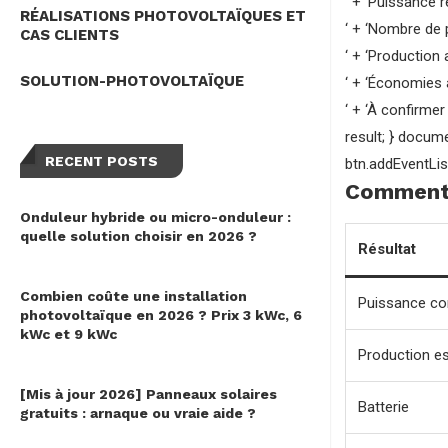
‘ + ‘Puissance
RÉALISATIONS PHOTOVOLTAÏQUES ET
‘ + ‘Nombre de
CAS CLIENTS
‘ + ‘Production
SOLUTION-PHOTOVOLTAÏQUE
‘ + ‘Économies 
‘ + ‘
À confirmer 
result; } docum
RECENT POSTS
btn.addEventListen
Comment i
Onduleur hybride ou micro-onduleur :
quelle solution choisir en 2026 ?
Résultat
Combien coûte une installation
Puissance con
photovoltaïque en 2026 ? Prix 3 kWc, 6
kWc et 9 kWc
Production e
[Mis à jour 2026] Panneaux solaires
Batterie
gratuits : arnaque ou vraie aide ?