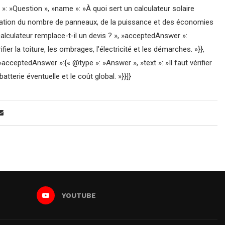
»: »Question », »name »: »À quoi sert un calculateur solaire
imation du nombre de panneaux, de la puissance et des économies
alculateur remplace-t-il un devis ? », »acceptedAnswer »:
ifier la toiture, les ombrages, l’électricité et les démarches. »}},
 »acceptedAnswer »:{« @type »: »Answer », »text »: »Il faut vérifier
erie éventuelle et le coût global. »}}]}
YOUTUBE