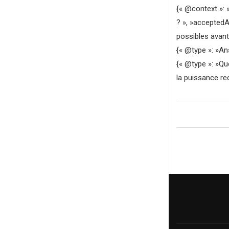
{« @context »: 
? », »acceptedA
possibles avant
{« @type »: »Ans
{« @type »: »Que
la puissance re