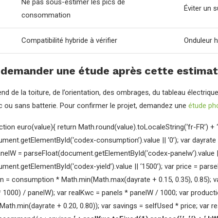
Ne pas sous-estimer les pics de
Éviter un
consommation
Compatibilité hybride à vérifier
Onduleur h
 demander une étude après cette estimat
nd de la toiture, de l’orientation, des ombrages, du tableau électriqu
ec ou sans batterie. Pour confirmer le projet, demandez une
étude pho
ction euro(value){ return Math.round(value).toLocaleString(‘fr-FR’) + ‘
ment.getElementById(‘codex-consumption’).value || ‘0’); var dayrate
 panelW = parseFloat(document.getElementById(‘codex-panelw’).value ||
ent.getElementById(‘codex-yield’).value || ‘1500’); var price = parse
n = consumption * Math.min(Math.max(dayrate + 0.15, 0.35), 0.85); va
* 1000) / panelW); var realKwc = panels * panelW / 1000; var product
th.min(dayrate + 0.20, 0.80)); var savings = selfUsed * price; var res