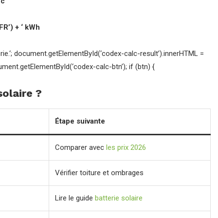
Wc
FR’) + ‘ kWh
ie.
‘; document.getElementById(‘codex-calc-result’).innerHTML =
ent.getElementById(‘codex-calc-btn’); if (btn) {
olaire ?
Étape suivante
Comparer avec
les prix 2026
Vérifier toiture et ombrages
Lire le guide
batterie solaire