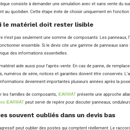
tique consiste à demander une simulation avec et sans vente du surp
 au quotidien. Cette étape évite de choisir uniquement en fonction d
 le matériel doit rester lisible
ire n'est pas seulement une somme de composants. Les panneaux, l'ond
 fonctionner ensemble. Si le devis cite une gamme de panneaux sans 
manque des informations essentielles.
du matériel aide aussi pour l'après-vente. En cas de panne, de remplac
, numéros de série, notices et garanties doivent être conservés. L'ar
informations deviennent importantes plusieurs années après la pose
 les familles de composants,
IEARWAT
présente une approche alla
ires IEARWAT
peut servir de repère pour discuter panneaux, onduleurs
es souvent oubliés dans un devis bas
 agressif peut oublier des postes qui comptent réellement. Le raccor