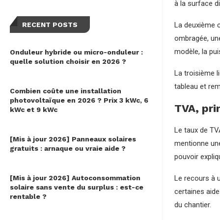
à la surface d
RECENT POSTS
La deuxième c
ombragée, une 
modèle, la pui
Onduleur hybride ou micro-onduleur :
quelle solution choisir en 2026 ?
La troisième l
tableau et rem
Combien coûte une installation
photovoltaïque en 2026 ? Prix 3 kWc, 6
TVA, pri
kWc et 9 kWc
Le taux de TVA
[Mis à jour 2026] Panneaux solaires
mentionne une 
gratuits : arnaque ou vraie aide ?
pouvoir expliq
[Mis à jour 2026] Autoconsommation
Le recours à u
solaire sans vente du surplus : est-ce
certaines aide
rentable ?
du chantier.