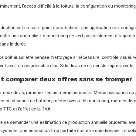
minement, l'accès difficile à la toiture, la configuration du monitor
oduction est un autre point sous-estimé. Une application mal configu
ecter une anomalie. Le monitoring ne sert pas seulement à regarder une
ans la durée.
 doit aussi être pensée. Nettoyage si nécessaire, contrôle visuel, vé
ent avoir un responsable clair. Si le devis ne dit rien de l'après-vente
 comparer deux offres sans se tromper
 deux devis, ramenez-les au même périmètre. Même puissance ou ju
 ou absence de batterie, même niveau de monitoring, mêmes déma
ix TTC et l'effet de la TVA.
tile de demander une estimation de production annuelle prudente, avec
 système. Une estimation trop parfaite doit être questionnée. Le solai