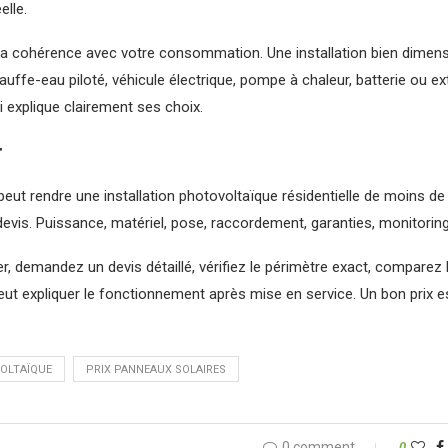
elle.
ez la cohérence avec votre consommation. Une installation bien dimen
auffe-eau piloté, véhicule électrique, pompe à chaleur, batterie ou ex
ui explique clairement ses choix.
r
eut rendre une installation photovoltaïque résidentielle de moins de 
evis. Puissance, matériel, pose, raccordement, garanties, monitorin
r, demandez un devis détaillé, vérifiez le périmètre exact, comparez
 peut expliquer le fonctionnement après mise en service. Un bon prix est
OLTAÏQUE
PRIX PANNEAUX SOLAIRES
0 comment
0