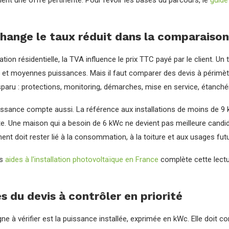
nt une offre pertinente. Pour revoir les bases du parcours, le
guide
hange le taux réduit dans la comparaison
lation résidentielle, la TVA influence le prix TTC payé par le client. U
s et moyennes puissances. Mais il faut comparer des devis à périmètr
sparu : protections, monitoring, démarches, mise en service, étanch
issance compte aussi. La référence aux installations de moins de 9 k
e. Une maison qui a besoin de 6 kWc ne devient pas meilleure candida
t doit rester lié à la consommation, à la toiture et aux usages futu
es
aides à l'installation photovoltaïque en France
complète cette lectu
es du devis à contrôler en priorité
gne à vérifier est la puissance installée, exprimée en kWc. Elle doit