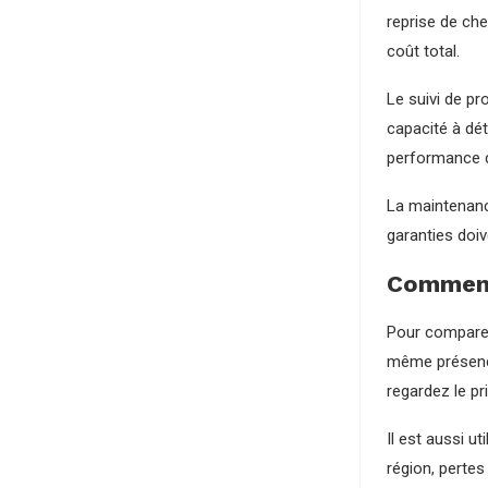
reprise de che
coût total.
Le suivi de pr
capacité à dét
performance d
La maintenance
garanties doiv
Comment
Pour comparer
même présence
regardez le pr
Il est aussi u
région, pertes