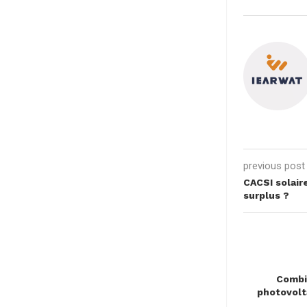
previous post
CACSI solair
surplus ?
Combi
photovolt