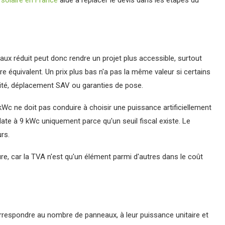
 solaire en France
aide à replacer le devis dans les étapes du
n taux réduit peut donc rendre un projet plus accessible, surtout
e équivalent. Un prix plus bas n'a pas la même valeur si certains
éité, déplacement SAV ou garanties de pose.
Wc ne doit pas conduire à choisir une puissance artificiellement
te à 9 kWc uniquement parce qu'un seuil fiscal existe. Le
rs.
re, car la TVA n'est qu'un élément parmi d'autres dans le coût
 correspondre au nombre de panneaux, à leur puissance unitaire et