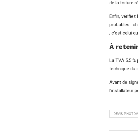
de la toiture ré
Enfin, vérifi
probables : ch
; c'est celui q
À reteni
La TVA 5,5 % p
technique du d
Avant de signe
l'installateur
DEVIS PHOTOV