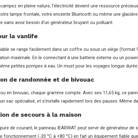
campez en pleine nature, l’électricité devient une ressource précie
otre lampe frontale, votre enceinte Bluetooth ou même une glacière 
ire sans avoir besoin d’un générateur bruyant ou polluant.
our la vanlife
able se range facilement dans un coffre ou sous un siège (format 92
ation maximale. En le connectant à une batterie externe ou un power
même petites pompes à eau. Un must pour les voyages longue durée
n de randonnée et de bivouac
ou en bivouac, chaque gramme compte. Avec ses 11,65 kg, ce panneau
un sac spécialisé, et s’installe rapidement lors des pauses. Même 
ion de secours à la maison
pure de courant, le panneau IEARWAT peut servir de générateur de se
 fonctionnement (-20 °C à +80 °C) en fait un équipement fiable quel