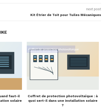
next post
Kit Étrier de Toit pour Tuiles Mécaniques
IKE
uand faut-il
Coffret de protection photovoltaïque : à
lation solaire
quoi sert-il dans une installation solaire
?