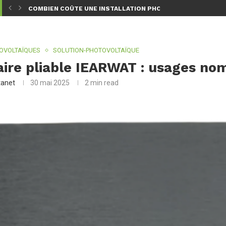
 2026 ?...
[MIS À JOUR 2026] PANNEAUX SOLAIRES GRATUITS :...
OVOLTAÏQUES
SOLUTION-PHOTOVOLTAÏQUE
aire pliable IEARWAT : usages no
tanet
30 mai 2025
2 min read