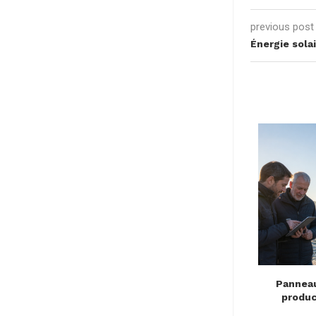
previous post
Énergie sola
Module Photovoltaïque Monocristallin
Panneau
?
455W
produc
2 juin 2025