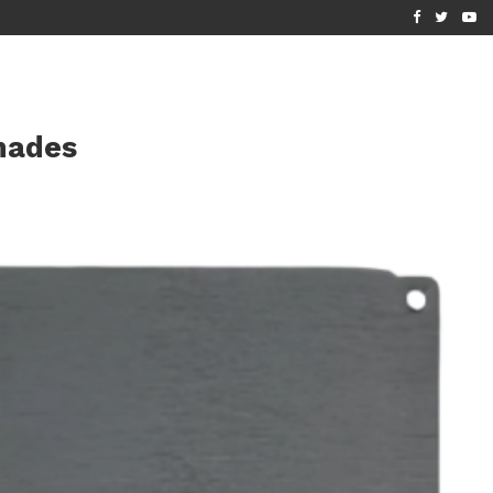
[MIS À JOUR 2026] AUTOCONSOMMATION SOLAIRE SANS VENTE..
mades